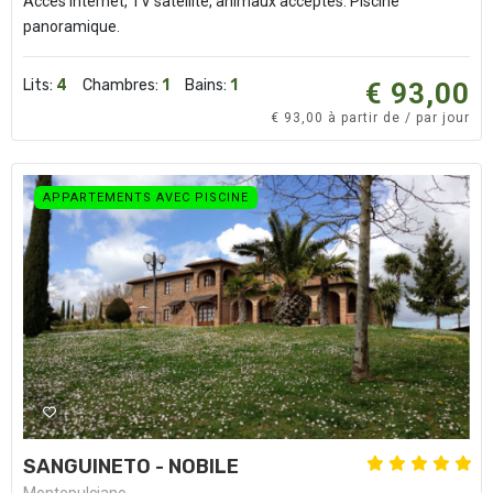
Accès Internet, TV satellite, animaux acceptés. Piscine
panoramique.
Lits:
4
Chambres:
1
Bains:
1
€ 93,00
€ 93,00 à partir de / par jour
APPARTEMENTS AVEC PISCINE
SANGUINETO - NOBILE