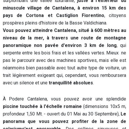
surplombant une vallée luxuriante,
juste à l'extérieur du
minuscule village de Cantalena, à environ 15 km des
pays de Cortona et Castiglion Fiorentino
, citoyens
prospères pleins d'histoire de la Basse Valdichiana.
Vous pouvez atteindre Cantalena, situé à 600 mètres au
niveau de la mer, à travers une route de montagne
panoramique non pavée d'environ 3 km de long
, qui
serpente entre les bois frais et les vallées vertes. Mieux ne
pas le parcourir avec des machines sportives, mais elle est
néanmoins bien passable avec tout autre type de voiture, un
trait légèrement exigeant qui, cependant, vous remboursera
avec un silence et une
tranquillité absolues
.
À Podere Cantalena, vous pouvez avoir une splendide
piscine touchée à l'échelle romaine
(dimensions 10x5 m,
profondeur 1,50 Mt. - ouvert du 01 Mai au 30 Septembre),
Le
panorama que vous pouvez profiter de la zone de
solariumc’est encroyable.
Des collines sinueuses et