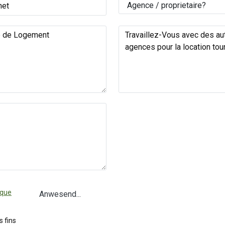
ique
Anwesend...
 fins