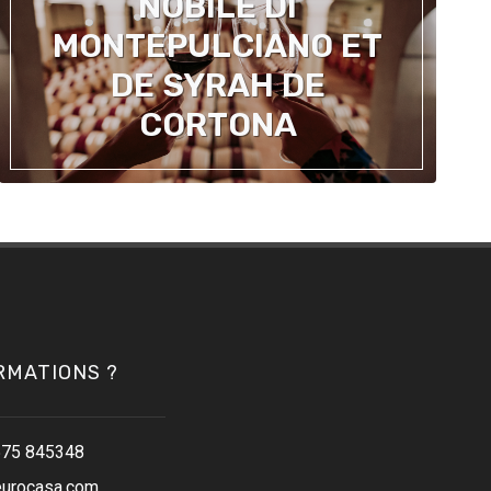
NOBILE DI
MONTEPULCIANO ET
DE SYRAH DE
CORTONA
RMATIONS ?
575 845348
eurocasa.com