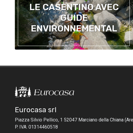
LE CASENTINO AVEC
GUIDE
ENVIRONNEMENTAL
Eurocasa srl
Piazza Silvio Pellico, 1
52047 Marciano della Chiana
(Are
P. IVA: 01314460518