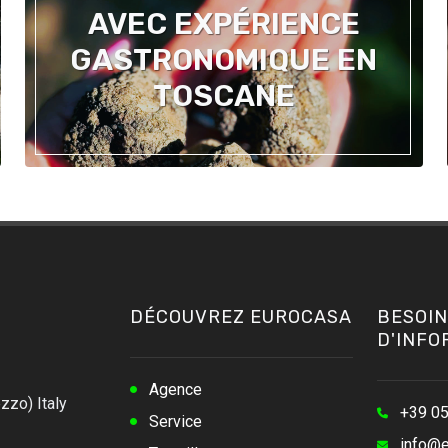
AVEC EXPÉRIENCE
GASTRONOMIQUE EN
TOSCANE
DÉCOUVREZ EUROCASA
BESOIN
D'INFO
Agence
zzo) Italy
+39 0
Service
info@