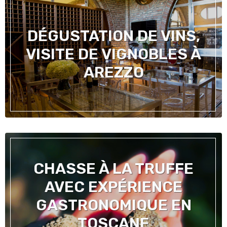
DÉGUSTATION DE VINS,
VISITE DE VIGNOBLES À
AREZZO
CHASSE À LA TRUFFE
AVEC EXPÉRIENCE
GASTRONOMIQUE EN
TOSCANE