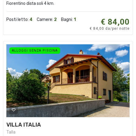
Fiorentino dista soli 4 km.
Posti letto:
4
Camere:
2
Bagni:
1
€ 84,00
€ 84,00 da/per notte
ALLOGGI SENZA PISCINA
VILLA ITALIA
Talla