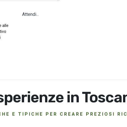
Attendi...
 alle
tivo
i
sperienze in Tosca
HE E TIPICHE PER CREARE PREZIOSI R