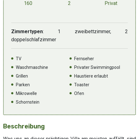
160
2
Privat
Zimmertypen
: 1 zweibettzimmer, 2
doppelschlafzimmer
TV
Fernseher
Waschmaschine
Privater Swimmingpool
Grillen
Haustiere erlaubt
Parken
Toaster
Mikrowelle
Ofen
Schornstein
Beschreibung
Was uns an dieser prächtigen Villa am meisten auffällt, sind