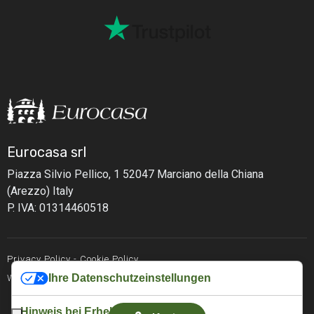
Eurocasa srl
Piazza Silvio Pellico, 1
52047 Marciano della Chiana
(Arezzo) Italy
P. IVA: 01314460518
Privacy Policy
-
Cookie Policy
Ihre Datenschutzeinstellungen
Website:
Cybermarket Web Agency
Hinweis bei Erhebung