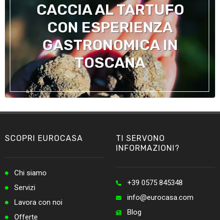
CACCIA AL TARTUFO
CON ESPERIENZA
GASTRONOMICA IN
TOSCANA
SCOPRI EUROCASA
TI SERVONO
INFORMAZIONI?
Chi siamo
+39 0575 845348
Servizi
info@eurocasa.com
Lavora con noi
Blog
Offerte