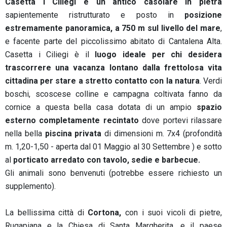
Casetta i Ciliegi è un antico casolare in pietra
sapientemente ristrutturato e posto in
posizione
estremamente panoramica, a 750 m sul livello del mare
,
e facente parte del piccolissimo abitato di Cantalena Alta.
Casetta i Ciliegi è il
luogo ideale per chi desidera
trascorrere una vacanza lontano dalla frettolosa vita
cittadina per stare a stretto contatto con la natura
. Verdi
boschi, scoscese colline e campagna coltivata fanno da
cornice a questa bella casa dotata di un ampio
spazio
esterno completamente recintato
dove portevi rilassare
nella bella
piscina privata
di dimensioni m. 7x4 (profondità
m. 1,20-1,50 - aperta dal 01 Maggio al 30 Settembre ) e sotto
al
porticato arredato con tavolo, sedie e barbecue.
Gli animali sono benvenuti (potrebbe essere richiesto un
supplemento).
La bellissima città di
Cortona,
con i suoi vicoli di pietre,
Rugapiana e la Chiesa di Santa Margherita, e il paese